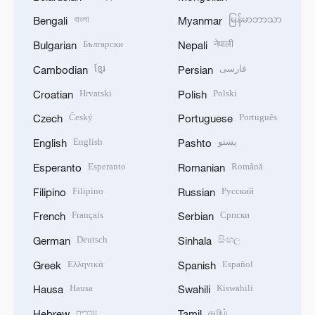
বাংলা
မြန်မာဘာသာ
Bengali
Myanmar
Български
नेपाली
Bulgarian
Nepali
ខ្មែរ
فارسی
Cambodian
Persian
Hrvatski
Polski
Croatian
Polish
Český
Português
Czech
Portuguese
English
پښتو
English
Pashto
Esperanto
Română
Esperanto
Romanian
Filipino
Русский
Filipino
Russian
Français
Српски
French
Serbian
Deutsch
සිංහල
German
Sinhala
Ελληνικά
Español
Greek
Spanish
Hausa
Kiswahili
Hausa
Swahili
עברית
தமிழ்
Hebrew
Tamil