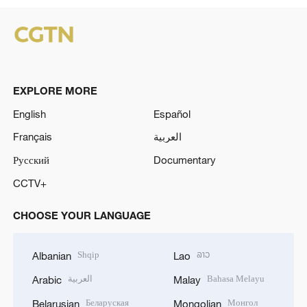
EXPLORE MORE
English
Español
Français
العربية
Русский
Documentary
CCTV+
CHOOSE YOUR LANGUAGE
Shqip
ລາວ
Albanian
Lao
العربية
Bahasa Melayu
Arabic
Malay
Беларуская
Монгол
Belarusian
Mongolian