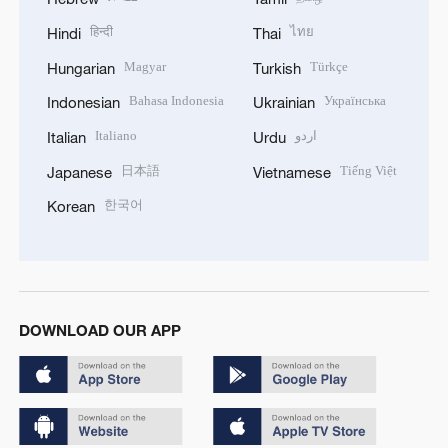
हिन्दी
ไทย
Hindi
Thai
Magyar
Türkçe
Hungarian
Turkish
Bahasa Indonesia
Українська
Indonesian
Ukrainian
Italiano
اردو
Italian
Urdu
日本語
Tiếng Việt
Japanese
Vietnamese
한국어
Korean
DOWNLOAD OUR APP