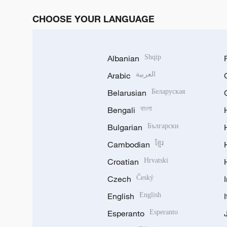
CHOOSE YOUR LANGUAGE
Albanian
Shqip
Arabic
العربية
Belarusian
Беларуская
Bengali
বাংলা
Bulgarian
Български
Cambodian
ខ្មែរ
Croatian
Hrvatski
Czech
Český
English
English
Esperanto
Esperanto