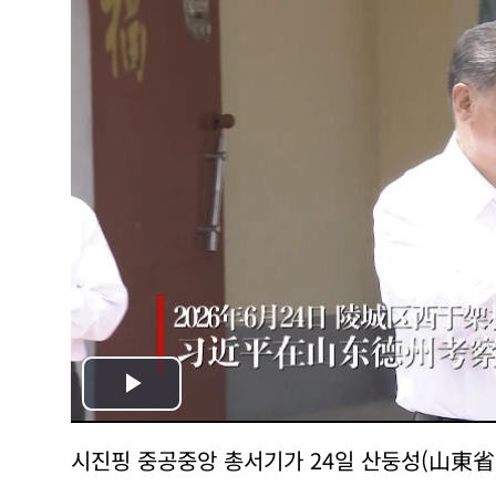
Play
Video
시진핑 중공중앙 총서기가 24일 산둥성(山東省