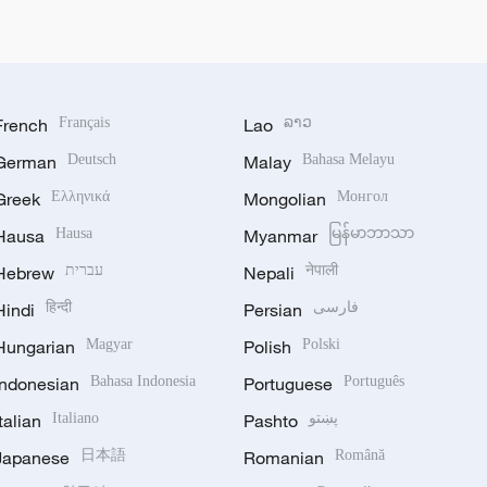
French
Français
Lao
ລາວ
German
Deutsch
Malay
Bahasa Melayu
Greek
Ελληνικά
Mongolian
Монгол
Hausa
Hausa
Myanmar
မြန်မာဘာသာ
Hebrew
עברית
Nepali
नेपाली
Hindi
हिन्दी
Persian
فارسی
Hungarian
Magyar
Polish
Polski
Indonesian
Bahasa Indonesia
Portuguese
Português
Italian
Italiano
Pashto
پښتو
Japanese
日本語
Romanian
Română