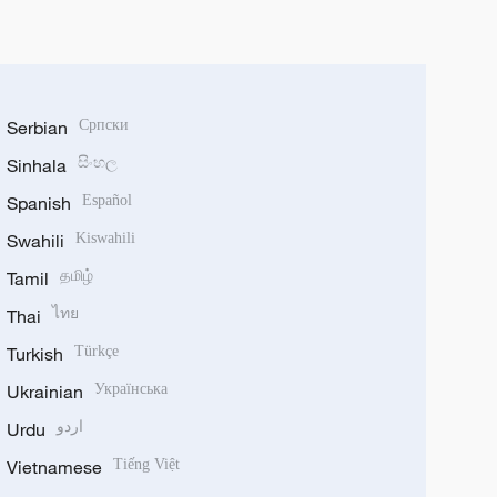
Serbian
Српски
Sinhala
සිංහල
Spanish
Español
Swahili
Kiswahili
Tamil
தமிழ்
Thai
ไทย
Turkish
Türkçe
Ukrainian
Українська
Urdu
اردو
Vietnamese
Tiếng Việt