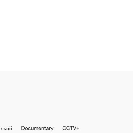
сский
Documentary
CCTV+