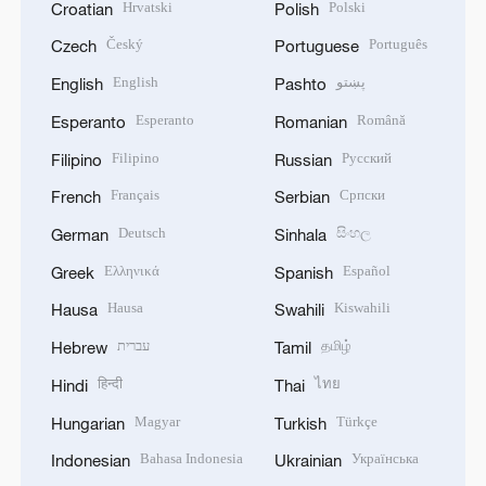
Hrvatski
Polski
Croatian
Polish
Český
Português
Czech
Portuguese
English
پښتو
English
Pashto
Esperanto
Română
Esperanto
Romanian
Filipino
Русский
Filipino
Russian
Français
Српски
French
Serbian
Deutsch
සිංහල
German
Sinhala
Ελληνικά
Español
Greek
Spanish
Hausa
Kiswahili
Hausa
Swahili
עברית
தமிழ்
Hebrew
Tamil
हिन्दी
ไทย
Hindi
Thai
Magyar
Türkçe
Hungarian
Turkish
Bahasa Indonesia
Українська
Indonesian
Ukrainian