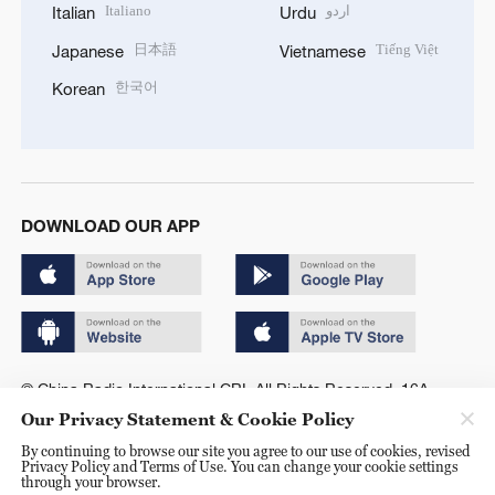
Italiano
اردو
Italian
Urdu
日本語
Tiếng Việt
Japanese
Vietnamese
한국어
Korean
DOWNLOAD OUR APP
© China Radio International.CRI. All Rights Reserved. 16A
Shijingshan Road, Beijing, China. 100040
Our Privacy Statement & Cookie Policy
By continuing to browse our site you agree to our use of cookies, revised
Privacy Policy and Terms of Use. You can change your cookie settings
through your browser.