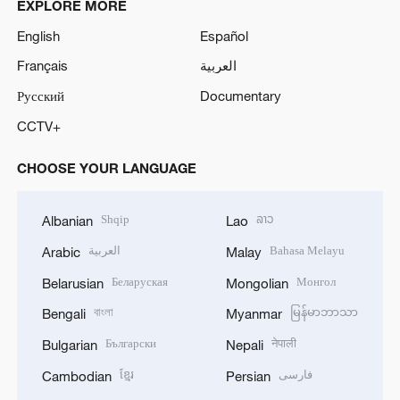
EXPLORE MORE
English
Español
Français
العربية
Русский
Documentary
CCTV+
CHOOSE YOUR LANGUAGE
Shqip
ລາວ
Albanian
Lao
العربية
Bahasa Melayu
Arabic
Malay
Беларуская
Монгол
Belarusian
Mongolian
বাংলা
မြန်မာဘာသာ
Bengali
Myanmar
Български
नेपाली
Bulgarian
Nepali
ខ្មែរ
فارسی
Cambodian
Persian