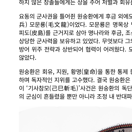
하지 않은 장졸들에게는 상을 주어 처벌과 회유
요동의 군사권을 틀어쥔 원숭환에게 후금 외에
兵) 모문룡(毛文龍)이었다. 모문룡은 명목상
피도(皮島)를 근거지로 삼아 명나라와 후금, 
상당한 군사력을 보유하고 있었다. 무엇보다 그
방어 위주 전략과 상반되어 협력이 어려웠다. 
않았다.
원숭환은 회유, 지원, 황명(皇命)을 통한 통제
하며 독자적인 지위를 고수했다. 결국 원숭환은 
이 ‘기사참모(己巳斬毛)’사건은 원숭환의 독단
의 군심이 흔들렸을 뿐만 아니라 조정 내 반대