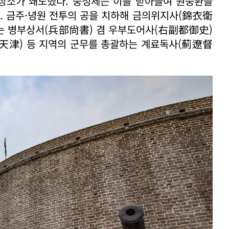
상소가 쇄도했다. 숭정제는 이를 받아들여 원숭환을
 금주·녕원 전투의 공을 치하해 금의위지사(錦衣衛
에는 병부상서(兵部尙書) 겸 우부도어사(右副都御史)
천진(天津) 등 지역의 군무를 총괄하는 계료독사(薊遼督