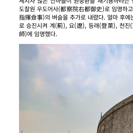
세지자 많은 신하들이 원숭환을 재기용하라는 
도찰원 우도어사(都察院右都御史)로 임명하고.
指揮僉事)의 벼슬을 추가로 내렸다. 얼마 후
로 승진시켜 계(薊), 요(遼), 등래(登萊), 
師)에 임명했다.