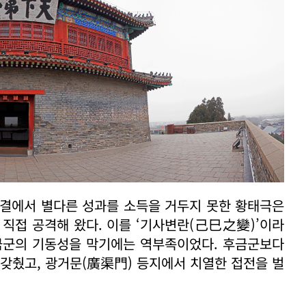
면 대결에서 별다른 성과를 소득을 거두지 못한 황태극은
 직접 공격해 왔다. 이를 ‘기사변란(己巳之變)’이라
후금군의 기동성을 막기에는 역부족이었다. 후금군보다
 갖췄고, 광거문(廣渠門) 등지에서 치열한 접전을 벌