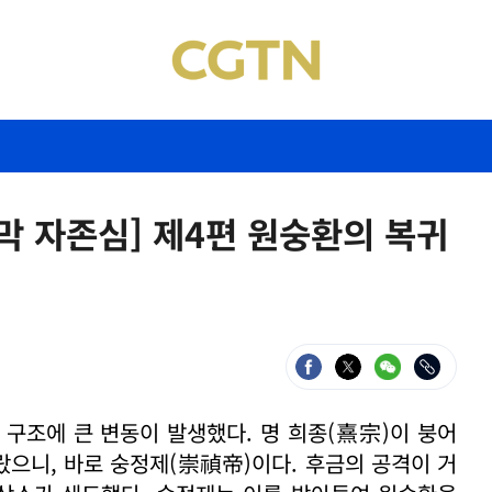
막 자존심] 제4편 원숭환의 복귀
 구조에 큰 변동이 발생했다. 명 희종(熹宗)이 붕어
랐으니, 바로 숭정제(崇禎帝)이다. 후금의 공격이 거