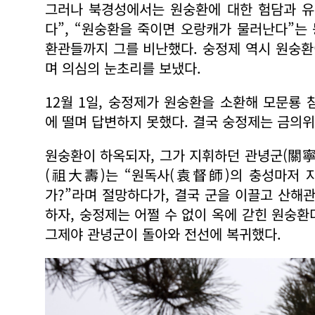
그러나 북경성에서는 원숭환에 대한 험담과 유
다”, “원숭환을 죽이면 오랑캐가 물러난다”는
환관들까지 그를 비난했다. 숭정제 역시 원숭
며 의심의 눈초리를 보냈다.
12월 1일, 숭정제가 원숭환을 소환해 모문룡
에 떨며 답변하지 못했다. 결국 숭정제는 금의위
원숭환이 하옥되자, 그가 지휘하던 관녕군(關寧
(祖大壽)는 “원독사(袁督師)의 충성마저 자
가?”라며 절망하다가, 결국 군을 이끌고 산해
하자, 숭정제는 어쩔 수 없이 옥에 갇힌 원숭
그제야 관녕군이 돌아와 전선에 복귀했다.