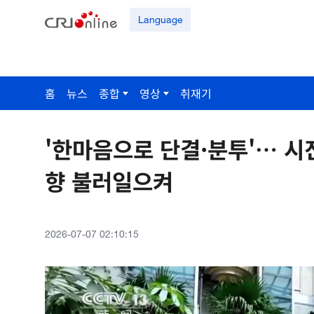
Language
홈
뉴스
종합
영상
취재기
'한마음으로 단결·분투'… 시
향 불러일으켜
2026-07-07 02:10:15