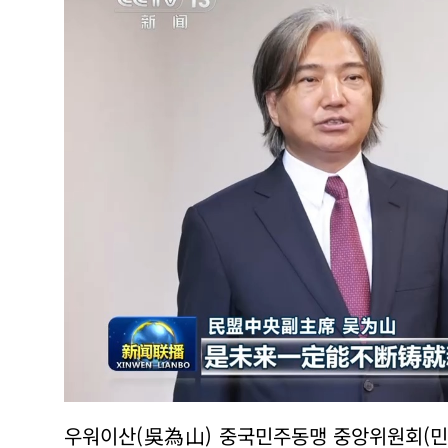
우워이산(吳為山) 중국민주동맹 중앙위원회(민