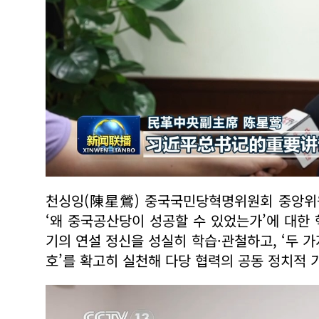
천싱잉(陳星鶯) 중국국민당혁명위원회 중앙위원
‘왜 중국공산당이 성공할 수 있었는가’에 대한
기의 연설 정신을 성실히 학습·관철하고, ‘두 가
호’를 확고히 실천해 다당 협력의 공동 정치적 