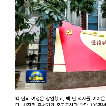
백 년의 여정은 장엄했고, 백 년 역사를 이어
다. 시진핑 총서기가 중국공산당 창당 105주