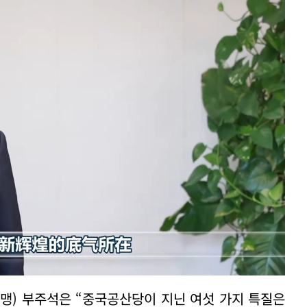
맹) 부주석은 “중국공산당이 지닌 여섯 가지 특질은