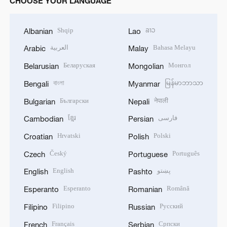
CHOOSE YOUR LANGUAGE
Shqip
ລາວ
Albanian
Lao
العربية
Bahasa Melayu
Arabic
Malay
Беларуская
Монгол
Belarusian
Mongolian
বাংলা
မြန်မာဘာသာ
Bengali
Myanmar
Български
नेपाली
Bulgarian
Nepali
ខ្មែរ
فارسی
Cambodian
Persian
Hrvatski
Polski
Croatian
Polish
Český
Português
Czech
Portuguese
English
پښتو
English
Pashto
Esperanto
Română
Esperanto
Romanian
Filipino
Русский
Filipino
Russian
Français
Српски
French
Serbian