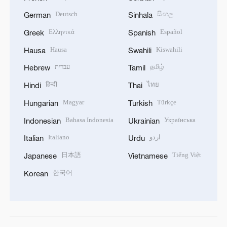
Deutsch
සිංහල
German
Sinhala
Ελληνικά
Español
Greek
Spanish
Hausa
Kiswahili
Hausa
Swahili
עברית
தமிழ்
Hebrew
Tamil
हिन्दी
ไทย
Hindi
Thai
Magyar
Türkçe
Hungarian
Turkish
Bahasa Indonesia
Українська
Indonesian
Ukrainian
Italiano
اردو
Italian
Urdu
日本語
Tiếng Việt
Japanese
Vietnamese
한국어
Korean