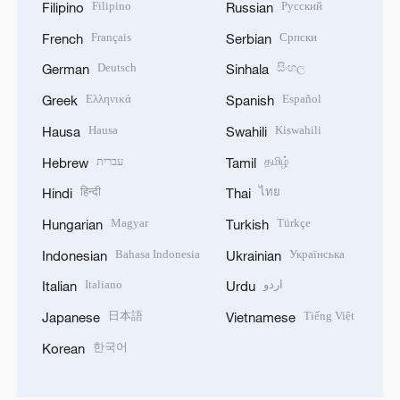
Filipino
Русский
Filipino
Russian
Français
Српски
French
Serbian
Deutsch
සිංහල
German
Sinhala
Ελληνικά
Español
Greek
Spanish
Hausa
Kiswahili
Hausa
Swahili
עברית
தமிழ்
Hebrew
Tamil
हिन्दी
ไทย
Hindi
Thai
Magyar
Türkçe
Hungarian
Turkish
Bahasa Indonesia
Українська
Indonesian
Ukrainian
Italiano
اردو
Italian
Urdu
日本語
Tiếng Việt
Japanese
Vietnamese
한국어
Korean