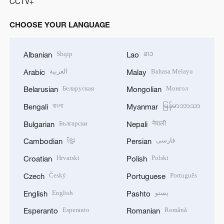
CCTV+
CHOOSE YOUR LANGUAGE
Shqip
ລາວ
Albanian
Lao
العربية
Bahasa Melayu
Arabic
Malay
Беларуская
Монгол
Belarusian
Mongolian
বাংলা
မြန်မာဘာသာ
Bengali
Myanmar
Български
नेपाली
Bulgarian
Nepali
ខ្មែរ
فارسی
Cambodian
Persian
Hrvatski
Polski
Croatian
Polish
Český
Português
Czech
Portuguese
English
پښتو
English
Pashto
Esperanto
Română
Esperanto
Romanian