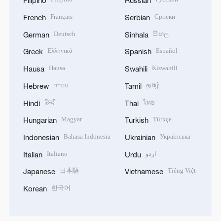
Filipino
Russian
Français
Српски
French
Serbian
Deutsch
සිංහල
German
Sinhala
Ελληνικά
Español
Greek
Spanish
Hausa
Kiswahili
Hausa
Swahili
עברית
தமிழ்
Hebrew
Tamil
हिन्दी
ไทย
Hindi
Thai
Magyar
Türkçe
Hungarian
Turkish
Bahasa Indonesia
Українська
Indonesian
Ukrainian
Italiano
اردو
Italian
Urdu
日本語
Tiếng Việt
Japanese
Vietnamese
한국어
Korean