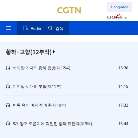
Language
Radio
검색
황하·고향(12부작)
베테랑 기자의 황하 탐방(제12부)
15:30
디지털 시대의 부활(제11부)
14:15
틱톡 속의 마지막 어촌(제10부)
17:33
8개 왕조 도읍지에 각인된 황하 유전자(제9부)
13:44