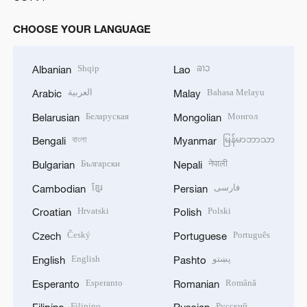
CHOOSE YOUR LANGUAGE
Shqip
ລາວ
Albanian
Lao
العربية
Bahasa Melayu
Arabic
Malay
Беларуская
Монгол
Belarusian
Mongolian
বাংলা
မြန်မာဘာသာ
Bengali
Myanmar
Български
नेपाली
Bulgarian
Nepali
ខ្មែរ
فارسی
Cambodian
Persian
Hrvatski
Polski
Croatian
Polish
Český
Português
Czech
Portuguese
English
پښتو
English
Pashto
Esperanto
Română
Esperanto
Romanian
Filipino
Русский