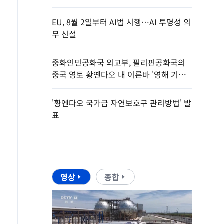
입증
EU, 8월 2일부터 AI법 시행…AI 투명성 의
무 신설
중화인민공화국 외교부, 필리핀공화국의
중국 영토 황옌다오 내 이른바 '영해 기선'
설정에 관한 성명
'황옌다오 국가급 자연보호구 관리방법' 발
표
영상
종합