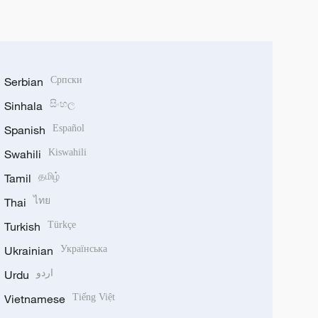
Serbian
Српски
Sinhala
සිංහල
Spanish
Español
Swahili
Kiswahili
Tamil
தமிழ்
Thai
ไทย
Turkish
Türkçe
Ukrainian
Українська
Urdu
اردو
Vietnamese
Tiếng Việt