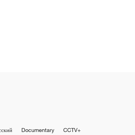
сский
Documentary
CCTV+