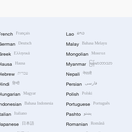
French
Français
Lao
ລາວ
German
Deutsch
Malay
Bahasa Melayu
Greek
Ελληνικά
Mongolian
Монгол
Hausa
Hausa
Myanmar
မြန်မာဘာသာ
Hebrew
עברית
Nepali
नेपाली
Hindi
हिन्दी
Persian
فارسی
Hungarian
Magyar
Polish
Polski
Indonesian
Bahasa Indonesia
Portuguese
Português
Italian
Italiano
Pashto
پښتو
Japanese
日本語
Romanian
Română