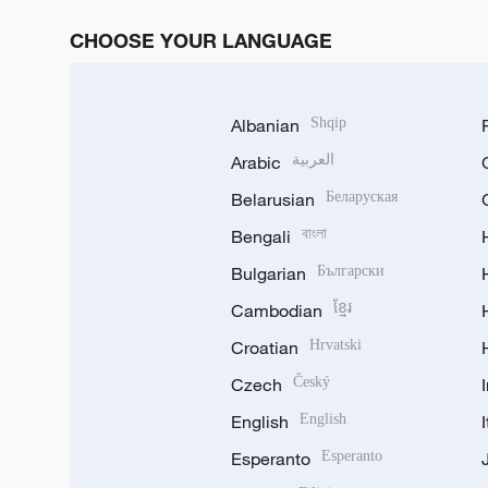
CHOOSE YOUR LANGUAGE
Albanian
Shqip
Arabic
العربية
Belarusian
Беларуская
Bengali
বাংলা
Bulgarian
Български
Cambodian
ខ្មែរ
Croatian
Hrvatski
Czech
Český
English
English
Esperanto
Esperanto