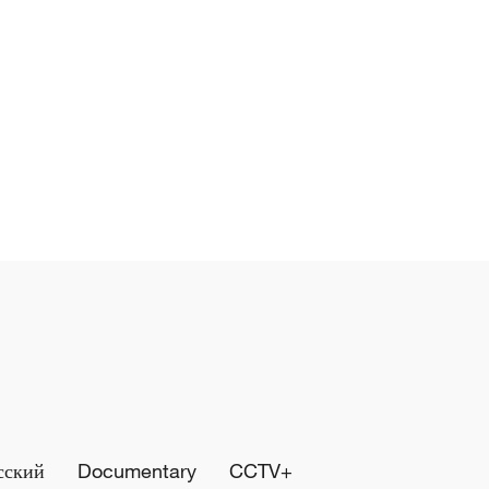
сский
Documentary
CCTV+