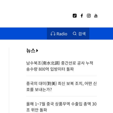
Radio
검색
뉴스
남수북조(南水北調) 중간선로 공사 누적
송수량 800억 입방미터 돌파
중국의 대미(對美) 최신 보복 조치, 어떤 신
호를 보내는가?
올해 1~7월 중국 상품무역 수출입 총액 30
조 위안 돌파