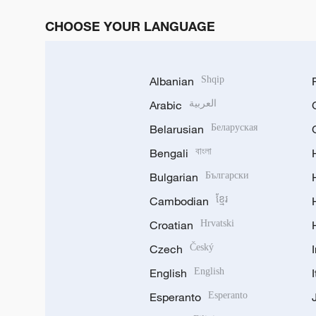
CHOOSE YOUR LANGUAGE
Albanian
Shqip
Arabic
العربية
Belarusian
Беларуская
Bengali
বাংলা
Bulgarian
Български
Cambodian
ខ្មែរ
Croatian
Hrvatski
Czech
Český
English
English
Esperanto
Esperanto