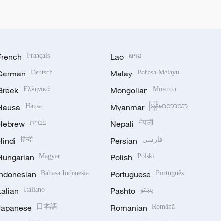
French
Français
Lao
ລາວ
German
Deutsch
Malay
Bahasa Melayu
Greek
Ελληνικά
Mongolian
Монгол
Hausa
Hausa
Myanmar
မြန်မာဘာသာ
Hebrew
עברית
Nepali
नेपाली
Hindi
हिन्दी
Persian
فارسی
Hungarian
Magyar
Polish
Polski
Indonesian
Bahasa Indonesia
Portuguese
Português
Italian
Italiano
Pashto
پښتو
Japanese
日本語
Romanian
Română