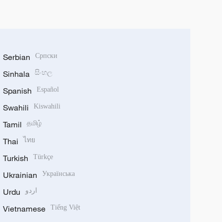
Serbian
Српски
Sinhala
සිංහල
Spanish
Español
Swahili
Kiswahili
Tamil
தமிழ்
Thai
ไทย
Turkish
Türkçe
Ukrainian
Українська
Urdu
اردو
Vietnamese
Tiếng Việt