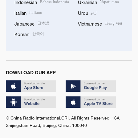
Bahasa Indonesia
Українська
Indonesian
Ukrainian
Italiano
اردو
Italian
Urdu
日本語
Tiếng Việt
Japanese
Vietnamese
한국어
Korean
DOWNLOAD OUR APP
© China Radio International.CRI. All Rights Reserved. 16A
Shijingshan Road, Beijing, China. 100040