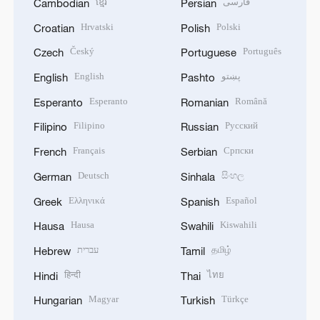
ខ្មែរ
فارسی
Cambodian
Persian
Hrvatski
Polski
Croatian
Polish
Český
Português
Czech
Portuguese
English
پښتو
English
Pashto
Esperanto
Română
Esperanto
Romanian
Filipino
Русский
Filipino
Russian
Français
Српски
French
Serbian
Deutsch
සිංහල
German
Sinhala
Ελληνικά
Español
Greek
Spanish
Hausa
Kiswahili
Hausa
Swahili
עברית
தமிழ்
Hebrew
Tamil
हिन्दी
ไทย
Hindi
Thai
Magyar
Türkçe
Hungarian
Turkish