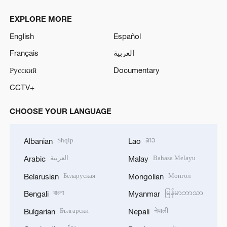
EXPLORE MORE
English
Español
Français
العربية
Русский
Documentary
CCTV+
CHOOSE YOUR LANGUAGE
Shqip
ລາວ
Albanian
Lao
العربية
Bahasa Melayu
Arabic
Malay
Беларуская
Монгол
Belarusian
Mongolian
বাংলা
မြန်မာဘာသာ
Bengali
Myanmar
Български
नेपाली
Bulgarian
Nepali