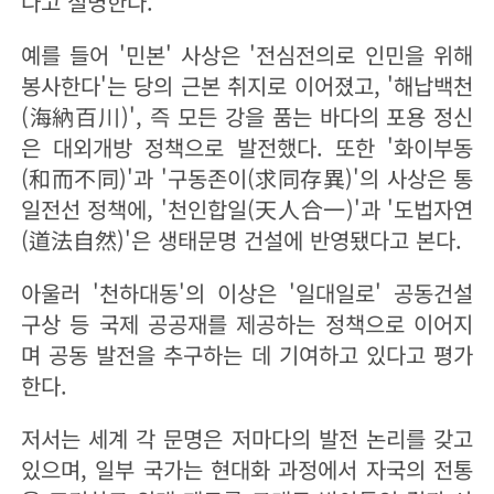
다고 설명한다.
예를 들어 '민본' 사상은 '전심전의로 인민을 위해
봉사한다'는 당의 근본 취지로 이어졌고, '해납백천
(海納百川)', 즉 모든 강을 품는 바다의 포용 정신
은 대외개방 정책으로 발전했다. 또한 '화이부동
(和而不同)'과 '구동존이(求同存異)'의 사상은 통
일전선 정책에, '천인합일(天人合一)'과 '도법자연
(道法自然)'은 생태문명 건설에 반영됐다고 본다.
아울러 '천하대동'의 이상은 '일대일로' 공동건설
구상 등 국제 공공재를 제공하는 정책으로 이어지
며 공동 발전을 추구하는 데 기여하고 있다고 평가
한다.
저서는 세계 각 문명은 저마다의 발전 논리를 갖고
있으며, 일부 국가는 현대화 과정에서 자국의 전통