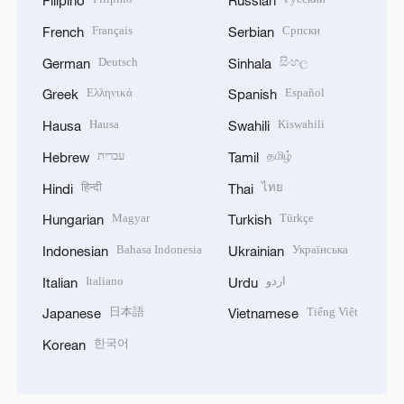
Filipino
Russian
Français
Српски
French
Serbian
Deutsch
සිංහල
German
Sinhala
Ελληνικά
Español
Greek
Spanish
Hausa
Kiswahili
Hausa
Swahili
עברית
தமிழ்
Hebrew
Tamil
हिन्दी
ไทย
Hindi
Thai
Magyar
Türkçe
Hungarian
Turkish
Bahasa Indonesia
Українська
Indonesian
Ukrainian
Italiano
اردو
Italian
Urdu
日本語
Tiếng Việt
Japanese
Vietnamese
한국어
Korean