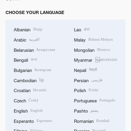
CHOOSE YOUR LANGUAGE
Shqip
ລາວ
Albanian
Lao
العربية
Bahasa Melayu
Arabic
Malay
Беларуская
Монгол
Belarusian
Mongolian
বাংলা
မြန်မာဘာသာ
Bengali
Myanmar
Български
नेपाली
Bulgarian
Nepali
ខ្មែរ
فارسی
Cambodian
Persian
Hrvatski
Polski
Croatian
Polish
Český
Português
Czech
Portuguese
English
پښتو
English
Pashto
Esperanto
Română
Esperanto
Romanian
Filipino
Русский