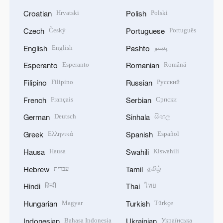
Hrvatski
Polski
Croatian
Polish
Český
Português
Czech
Portuguese
English
پښتو
English
Pashto
Esperanto
Română
Esperanto
Romanian
Filipino
Русский
Filipino
Russian
Français
Српски
French
Serbian
Deutsch
සිංහල
German
Sinhala
Ελληνικά
Español
Greek
Spanish
Hausa
Kiswahili
Hausa
Swahili
עברית
தமிழ்
Hebrew
Tamil
हिन्दी
ไทย
Hindi
Thai
Magyar
Türkçe
Hungarian
Turkish
Bahasa Indonesia
Українська
Indonesian
Ukrainian