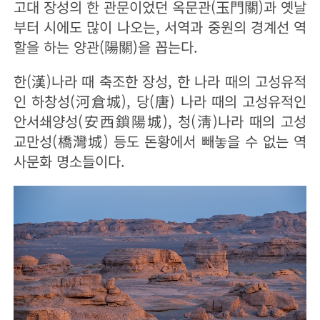
고대 장성의 한 관문이었던 옥문관(玉門關)과 옛날
부터 시에도 많이 나오는, 서역과 중원의 경계선 역
할을 하는 양관(陽關)을 꼽는다.
한(漢)나라 때 축조한 장성, 한 나라 때의 고성유적
인 하창성(河倉城), 당(唐) 나라 때의 고성유적인
안서쇄양성(安西鎖陽城), 청(淸)나라 때의 고성
교만성(橋灣城) 등도 돈황에서 빼놓을 수 없는 역
사문화 명소들이다.