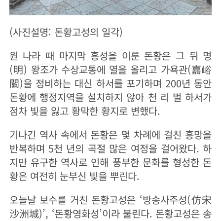
(사진설명: 돈황고성의 일각)
원 나라 때 마지막 흥성을 이룬 돈황은 그 뒤 명
(明) 왕조가 수상교통에 열을 올리고 가욕관(嘉峪
關)을 정비하는 대신 하서를 포기하며 200년 동안
돈황에 행정지역을 설치하지 않아 천 리 벌 하서가
점차 빛을 잃고 황막한 황지로 변했다.
기나긴 역사 속에서 돈황은 몇 차례에 걸친 흥망을
반복하며 5천 년의 곡절 많은 여정을 걸어왔다. 하
지만 유구한 역사로 인해 풍부한 문화를 형성한 돈
황은 여전히 눈부신 빛을 뿌린다.
오늘날 보수를 거친 돈황고성은 ‘방송사주성(仿宋
沙洲城)’, ‘돈황영화성’이라 불린다. 돈황고성은 송