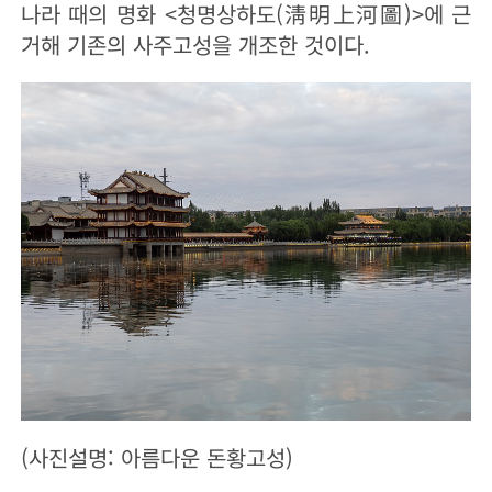
나라 때의 명화 <청명상하도(淸明上河圖)>에 근
거해 기존의 사주고성을 개조한 것이다.
(사진설명: 아름다운 돈황고성)