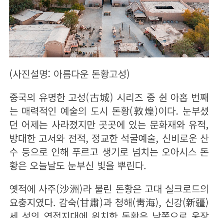
(사진설명: 아름다운 돈황고성)
중국의 유명한 고성(古城) 시리즈 중 쉰 아홉 번째
는 매력적인 예술의 도시 돈황(敦煌)이다. 눈부셨
던 어제는 사라졌지만 곳곳에 있는 문화재와 유적,
방대한 고서와 전적, 정교한 석굴예술, 신비로운 산
수 등으로 인해 푸르고 생기로 넘치는 오아시스 돈
황은 오늘날도 눈부신 빛을 뿌린다.
옛적에 사주(沙洲)라 불린 돈황은 고대 실크로드의
요충지였다. 감숙(甘肅)과 청해(靑海), 신강(新疆)
세 성의 연접지대에 위치한 돈황은 남쪽으로 웅장