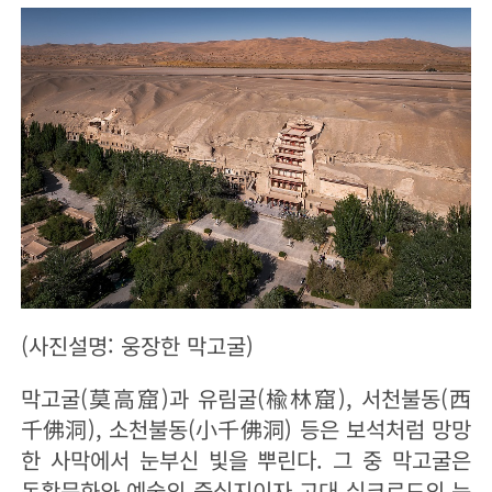
(사진설명: 웅장한 막고굴)
막고굴(莫高窟)과 유림굴(楡林窟), 서천불동(西
千佛洞), 소천불동(小千佛洞) 등은 보석처럼 망망
한 사막에서 눈부신 빛을 뿌린다. 그 중 막고굴은
돈황문화와 예술의 중심지이자 고대 실크로드의 눈