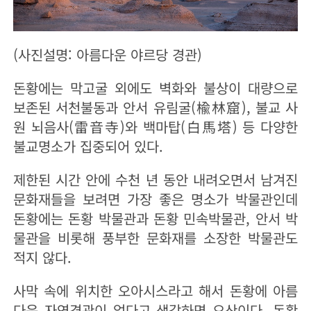
(사진설명: 아름다운 야르당 경관)
돈황에는 막고굴 외에도 벽화와 불상이 대량으로
보존된 서천불동과 안서 유림굴(楡林窟), 불교 사
원 뇌음사(雷音寺)와 백마탑(白馬塔) 등 다양한
불교명소가 집중되어 있다.
제한된 시간 안에 수천 년 동안 내려오면서 남겨진
문화재들을 보려면 가장 좋은 명소가 박물관인데
돈황에는 돈황 박물관과 돈황 민속박물관, 안서 박
물관을 비롯해 풍부한 문화재를 소장한 박물관도
적지 않다.
사막 속에 위치한 오아시스라고 해서 돈황에 아름
다운 자연경관이 없다고 생각하면 오산이다. 돈황