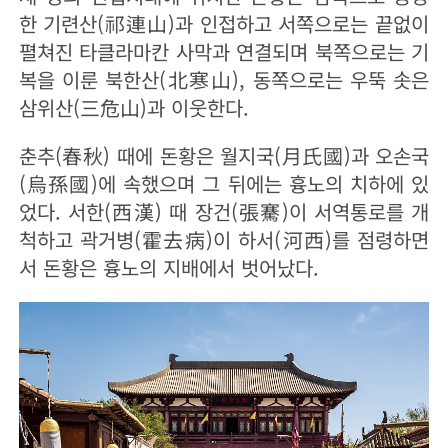
한 기련산(祁連山)과 인접하고 서쪽으로는 끝없이
펼쳐진 타클라마칸 사막과 연결되며 북쪽으로는 기
복을 이룬 북한산(北寒山), 동쪽으로는 우뚝 솟은
삼위산(三危山)과 이웃한다.
춘추(春秋) 때에 돈황은 월지국(月氏國)과 오손국
(烏孫國)에 속했으며 그 뒤에는 흉노의 치하에 있
었다. 서한(西漢) 때 장건(張騫)이 서역통로를 개
척하고 곽거병(霍去病)이 하서(河西)를 점령하면
서 돈황은 흉노의 지배에서 벗어났다.