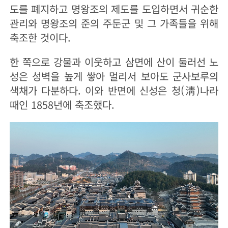
도를 폐지하고 명왕조의 제도를 도입하면서 귀순한
관리와 명왕조의 준의 주둔군 및 그 가족들을 위해
축조한 것이다.
한 쪽으로 강물과 이웃하고 삼면에 산이 둘러선 노
성은 성벽을 높게 쌓아 멀리서 보아도 군사보루의
색채가 다분하다. 이와 반면에 신성은 청(淸)나라
때인 1858년에 축조했다.