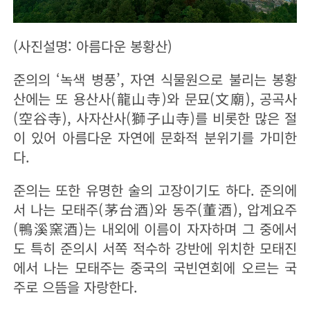
(사진설명: 아름다운 봉황산)
준의의 ‘녹색 병풍’, 자연 식물원으로 불리는 봉황
산에는 또 용산사(龍山寺)와 문묘(文廟), 공곡사
(空谷寺), 사자산사(獅子山寺)를 비롯한 많은 절
이 있어 아름다운 자연에 문화적 분위기를 가미한
다.
준의는 또한 유명한 술의 고장이기도 하다. 준의에
서 나는 모태주(茅台酒)와 동주(董酒), 압계요주
(鴨溪窯酒)는 내외에 이름이 자자하며 그 중에서
도 특히 준의시 서쪽 적수하 강반에 위치한 모태진
에서 나는 모태주는 중국의 국빈연회에 오르는 국
주로 으뜸을 자랑한다.