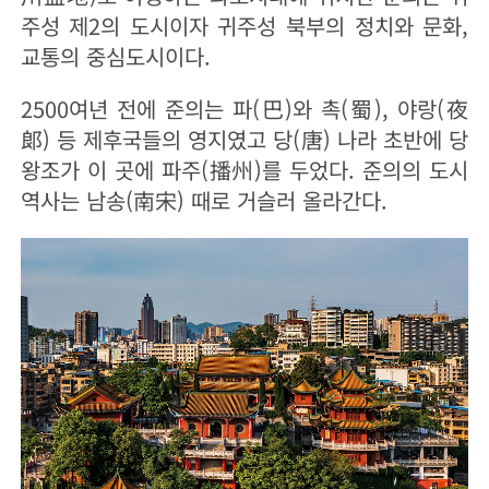
주성 제2의 도시이자 귀주성 북부의 정치와 문화,
교통의 중심도시이다.
2500여년 전에 준의는 파(巴)와 촉(蜀), 야랑(夜
郞) 등 제후국들의 영지였고 당(唐) 나라 초반에 당
왕조가 이 곳에 파주(播州)를 두었다. 준의의 도시
역사는 남송(南宋) 때로 거슬러 올라간다.