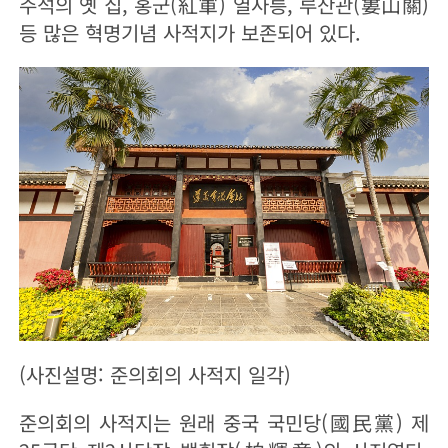
주석의 옛 집, 홍군(紅軍) 열사릉, 루산관(婁山關)
등 많은 혁명기념 사적지가 보존되어 있다.
(사진설명: 준의회의 사적지 일각)
준의회의 사적지는 원래 중국 국민당(國民黨) 제