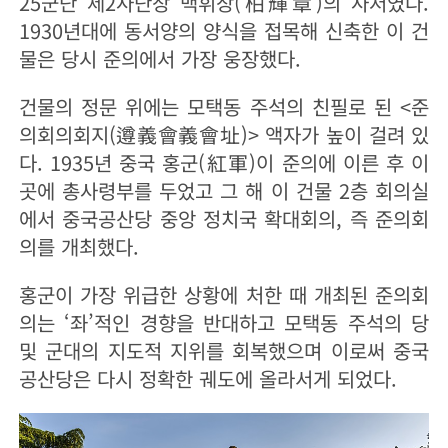
25군단 제2사단장 백휘장(柏輝章)의 사저였다.
1930년대에 동서양의 양식을 접목해 신축한 이 건
물은 당시 준의에서 가장 웅장했다.
건물의 정문 위에는 모택동 주석의 친필로 된 <준
의회의회지(遵義會義會址)> 액자가 높이 걸려 있
다. 1935년 중국 홍군(紅軍)이 준의에 이른 후 이
곳에 총사령부를 두었고 그 해 이 건물 2층 회의실
에서 중국공산당 중앙 정치국 확대회의, 즉 준의회
의를 개최했다.
홍군이 가장 위급한 상황에 처한 때 개최된 준의회
의는 ‘좌’적인 경향을 반대하고 모택동 주석의 당
및 군대의 지도적 지위를 회복했으며 이로써 중국
공산당은 다시 정확한 궤도에 올라서게 되었다.