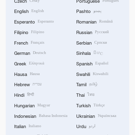
Český
Português
Czech
Portuguese
English
پښتو
English
Pashto
Esperanto
Română
Esperanto
Romanian
Filipino
Русский
Filipino
Russian
Français
Српски
French
Serbian
Deutsch
සිංහල
German
Sinhala
Ελληνικά
Español
Greek
Spanish
Hausa
Kiswahili
Hausa
Swahili
עברית
தமிழ்
Hebrew
Tamil
हिन्दी
ไทย
Hindi
Thai
Magyar
Türkçe
Hungarian
Turkish
Bahasa Indonesia
Українська
Indonesian
Ukrainian
Italiano
اردو
Italian
Urdu