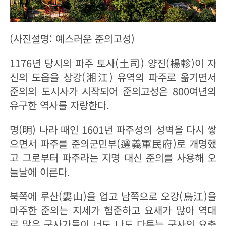
(사진설명: 예스러운 준의고성)
1176년 당시의 파주 토사(土司) 양진(楊軫)이 자
신의 도읍을 상강(湘江) 유역의 파주로 옮기면서
준의의 도시사가 시작되어 준의고성은 800여년의
유구한 역사를 자랑한다.
명(明) 나라 때인 1601년 파주성의 성벽을 다시 쌓
으면서 파주를 준의군민부(遵義軍民府)로 개명했
고 그로부터 파주라는 지명 대신 준의를 사용해 오
늘날에 이른다.
북쪽에 루산(婁山)을 업고 남쪽으로 오강(烏江)을
마주한 준의는 지세가 험준하고 요새가 많아 역대
로 많은 군사가들이 너도 나도 다투는 군사의 요충