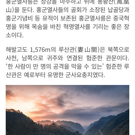
홍군열사릉은 상강을 마주하고 뒤에 봉황산(鳳凰
山)을 둔다. 홍군열사들의 골회가 소장된 납골당과
홍군기념비 등 유적이 보존된 홍군열사릉은 중국혁
명을 위해 목숨을 바친 혁명열사를 기리는 좋은 장
소이다.
해발고도 1,576m의 루산관(婁山關)은 북쪽으로
사천, 남쪽으로 귀주와 연결된 험준한 관문이다.
‘한 사람이 만 명의 공격을 막을 수 있는’ 험준한 루
산관은 예로부터 유명한 군사요충지였다.