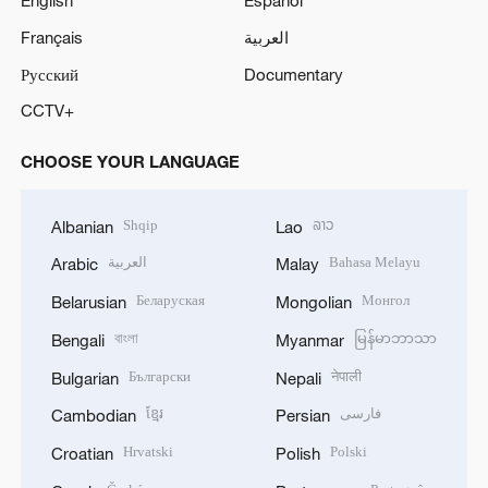
Français
العربية
Русский
Documentary
CCTV+
CHOOSE YOUR LANGUAGE
Shqip
ລາວ
Albanian
Lao
العربية
Bahasa Melayu
Arabic
Malay
Беларуская
Монгол
Belarusian
Mongolian
বাংলা
မြန်မာဘာသာ
Bengali
Myanmar
Български
नेपाली
Bulgarian
Nepali
ខ្មែរ
فارسی
Cambodian
Persian
Hrvatski
Polski
Croatian
Polish