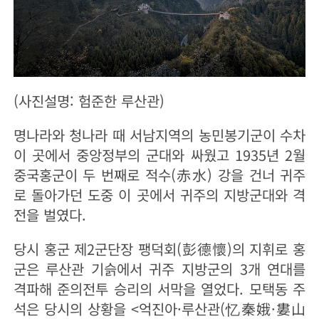
(사진설명: 험준한 루산관)
명나라와 청나라 때 서남지역의 농민봉기군이 수차
이 곳에서 중앙정부의 군대와 싸웠고 1935년 2월
중국홍군이 두 번째로 적수(赤水) 강을 건너 귀주
로 돌아가던 도중 이 곳에서 귀주의 지방군대와 격
전을 벌였다.
당시 홍군 제2군단장 팽덕회(彭德懷)의 지휘로 홍
군은 루산관 기슭에서 귀주 지방군의 3개 연대를
격파해 준의전투 승리의 서막을 열었다. 모택동 주
석은 당시의 상황을 <억진아·루산관(忆秦娥·婁山