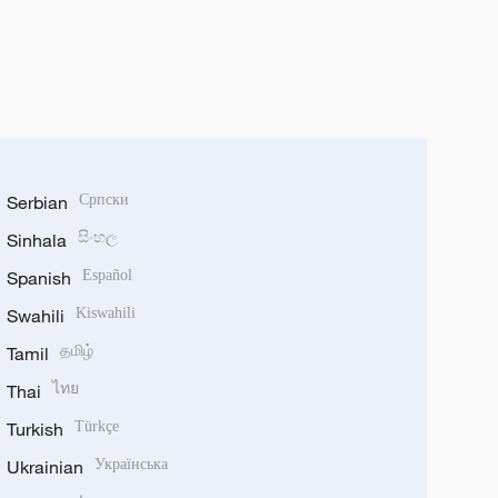
Serbian
Српски
Sinhala
සිංහල
Spanish
Español
Swahili
Kiswahili
Tamil
தமிழ்
Thai
ไทย
Turkish
Türkçe
Ukrainian
Українська