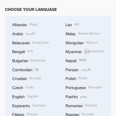
CHOOSE YOUR LANGUAGE
Shqip
ລາວ
Albanian
Lao
العربية
Bahasa Melayu
Arabic
Malay
Беларуская
Монгол
Belarusian
Mongolian
বাংলা
မြန်မာဘာသာ
Bengali
Myanmar
Български
नेपाली
Bulgarian
Nepali
ខ្មែរ
فارسی
Cambodian
Persian
Hrvatski
Polski
Croatian
Polish
Český
Português
Czech
Portuguese
English
پښتو
English
Pashto
Esperanto
Română
Esperanto
Romanian
Filipino
Русский
Filipino
Russian