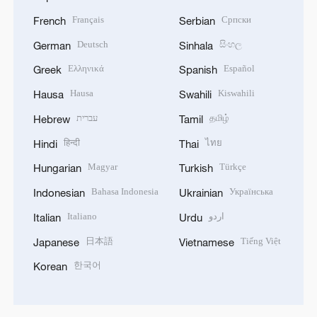
Français
Српски
French
Serbian
Deutsch
සිංහල
German
Sinhala
Ελληνικά
Español
Greek
Spanish
Hausa
Kiswahili
Hausa
Swahili
עברית
தமிழ்
Hebrew
Tamil
हिन्दी
ไทย
Hindi
Thai
Magyar
Türkçe
Hungarian
Turkish
Bahasa Indonesia
Українська
Indonesian
Ukrainian
Italiano
اردو
Italian
Urdu
日本語
Tiếng Việt
Japanese
Vietnamese
한국어
Korean